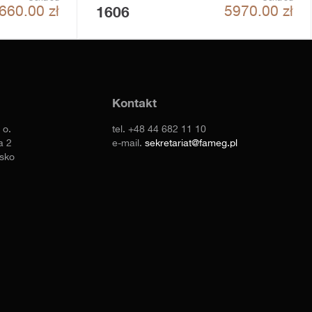
1606
660.00
zł
5970.00
zł
Kontakt
 o.
tel.
+48 44 682 11 10
a 2
e-mail.
sekretariat@fameg.pl
sko