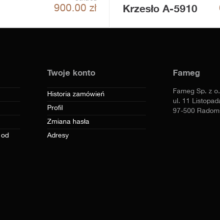
Krzesło A-5910
900.00
zł
Twoje konto
Fameg
Fameg Sp. z o.
Historia zamówień
ul. 11 Listopad
Profil
97-500 Radom
Zmiana hasła
 od
Adresy