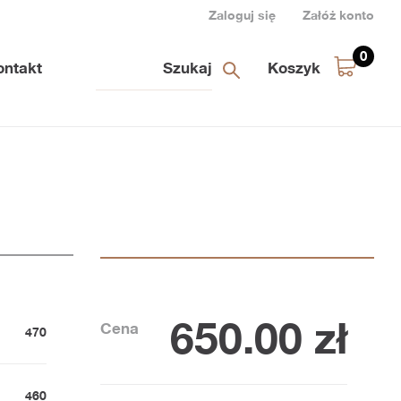
Zaloguj się
Załóż konto
0
ontakt
Koszyk
650.00
zł
Cena
470
460