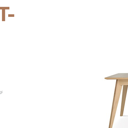
T-
gi