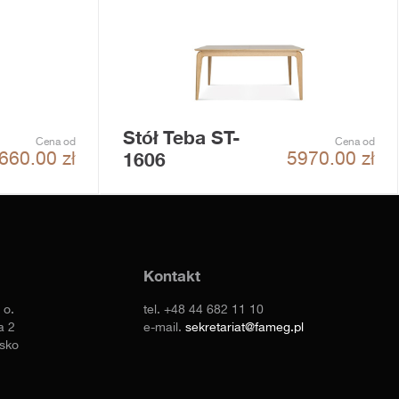
Stół Teba ST-
Cena od
Cena od
1606
660.00
zł
5970.00
zł
Kontakt
 o.
tel.
+48 44 682 11 10
a 2
e-mail.
sekretariat@fameg.pl
sko