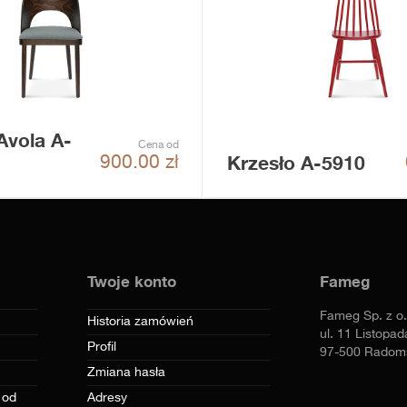
Avola A-
Cena od
Krzesło A-5910
900.00
zł
Twoje konto
Fameg
Fameg Sp. z o.
Historia zamówień
ul. 11 Listopad
Profil
97-500 Radom
Zmiana hasła
 od
Adresy