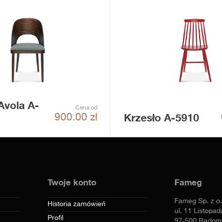
Avola A-
Cena od
Krzesło A-5910
900.00
zł
Twoje konto
Fameg
Fameg Sp. z o.
Historia zamówień
ul. 11 Listopad
Profil
97-500 Radom