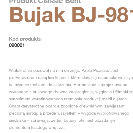
Produkt
Classic Bent
Bujak BJ-98
Kod produktu
090001
Wielokrotnie pozował na nim do zdjęć Pablo Picasso. Jest
pierwowzorem całej linii krzeseł, które stały się najpopularniejszy
na świecie meblami do siedzenia. Harmonijnie zaprojektowane i
wykonane z bukowego drewna zaokrąglenia, wygięcia i ślimaki s
synonimem wyrafinowanego rzemiosła produkcji mebli giętych.
Charakterystyczne oparcie zdobione drewnianymi zawijasami i
plecioną siatką, a przede wszystkim – wygoda wyprofilowanego
siedziska – sprawiają, że ten bujany fotel jest pożądanym
elementem każdego wnętrza.