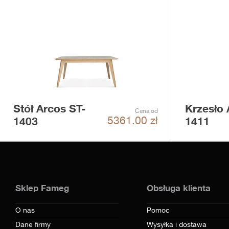
Stół Arcos ST-
Krzesło 
Cena od
1403
1411
5361.00
zł
Sklep Fameg
Obsługa klienta
O nas
Pomoc
Dane firmy
Wysyłka i dostawa