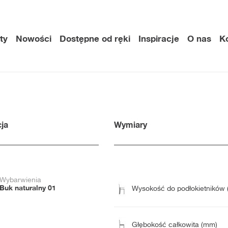
ty
Nowości
Dostępne od ręki
Inspiracje
O nas
K
ja
Wymiary
Wybarwienia
Buk naturalny 01
Wysokość do podłokietników
Głębokość całkowita (mm)