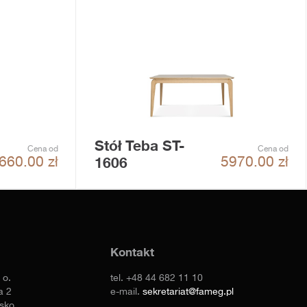
Stół Teba ST-
Cena od
Cena od
1606
660.00
zł
5970.00
zł
Kontakt
 o.
tel.
+48 44 682 11 10
a 2
e-mail.
sekretariat@fameg.pl
sko