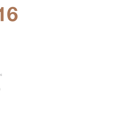
16
mi
ą