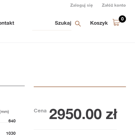
Zaloguj się
Załóż konto
0
ontakt
Koszyk
2950.00
zł
Cena
 (mm)
640
1030