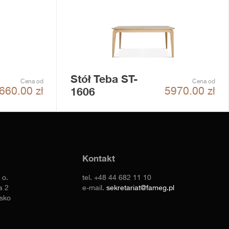
Stół Teba ST-
Cena od
Cena od
1606
660.00
zł
5970.00
zł
Kontakt
 o.
tel.
+48 44 682 11 10
a 2
e-mail.
sekretariat@fameg.pl
sko