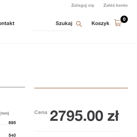
Zaloguj się
Załóż konto
0
ontakt
Koszyk
2795.00
zł
Cena
 (mm)
695
540