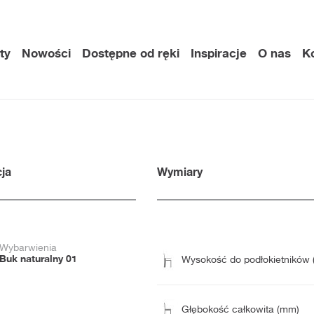
ty
Nowości
Dostępne od ręki
Inspiracje
O nas
K
ja
Wymiary
Wybarwienia
Buk naturalny 01
Wysokość do podłokietników
Głębokość całkowita (mm)