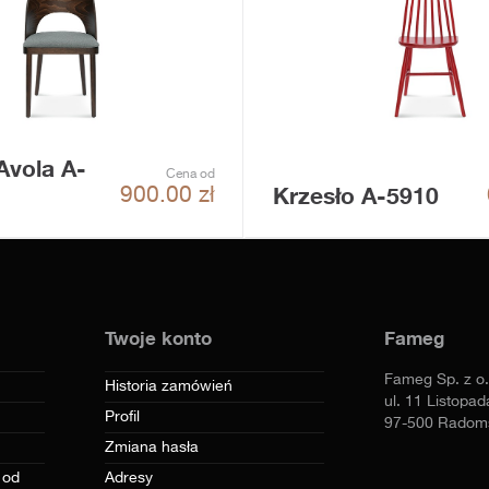
Avola A-
Cena od
Krzesło A-5910
900.00
zł
Twoje konto
Fameg
Fameg Sp. z o.
Historia zamówień
ul. 11 Listopad
Profil
97-500 Radom
Zmiana hasła
 od
Adresy