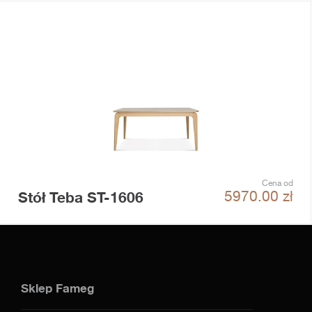
Cena od
Stół Teba ST-1606
5970.00
zł
Sklep Fameg