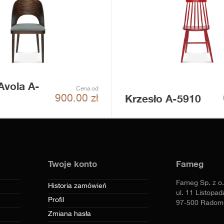
Avola A-
Cena od
Krzesło A-5910
900.00
zł
Twoje konto
Fameg
Fameg Sp. z o.
Historia zamówień
ul. 11 Listopad
Profil
97-500 Radom
Zmiana hasła