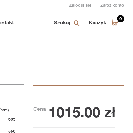
Zaloguj się
Załóż konto
0
ontakt
Koszyk
1015.00
zł
Cena
 (mm)
685
550