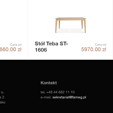
Stół Teba ST-
Cena od
Cena od
1606
660.00
zł
5970.00
zł
Kontakt
 o.
tel.
+48 44 682 11 10
a 2
e-mail.
sekretariat@fameg.pl
sko