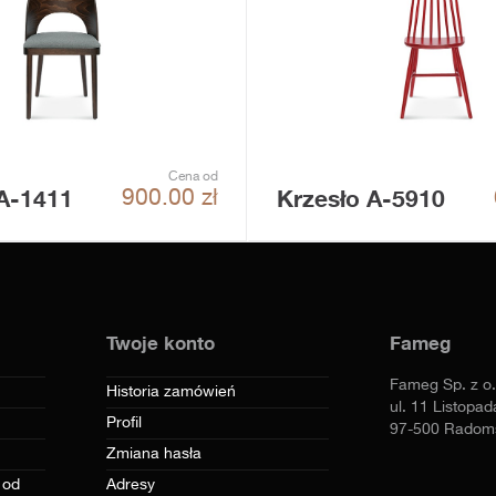
Cena od
 A-1411
Krzesło A-5910
900.00
zł
Twoje konto
Fameg
Fameg Sp. z o.
Historia zamówień
ul. 11 Listopad
Profil
97-500 Radom
Zmiana hasła
 od
Adresy