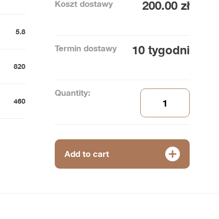
Koszt dostawy
200.00 zł
5.8
Termin dostawy
10 tygodni
820
Quantity:
460
Add to cart