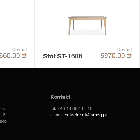
Cena od
Cena od
Stół ST-1606
660.00
zł
5970.00
zł
Kontakt
 o.
tel.
+48 44 682 11 10
a 2
e-mail.
sekretariat@fameg.pl
sko