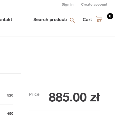
Sign in
Create account
0
ontakt
Cart
885.00
zł
Price
520
450