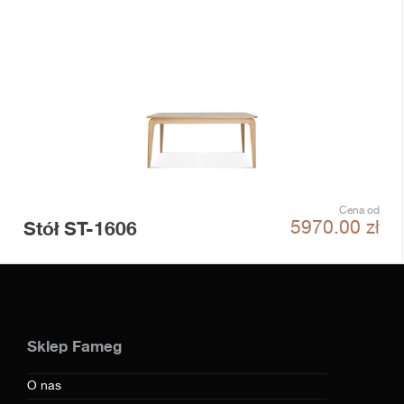
Cena od
Stół ST-1606
5970.00
zł
Sklep Fameg
O nas