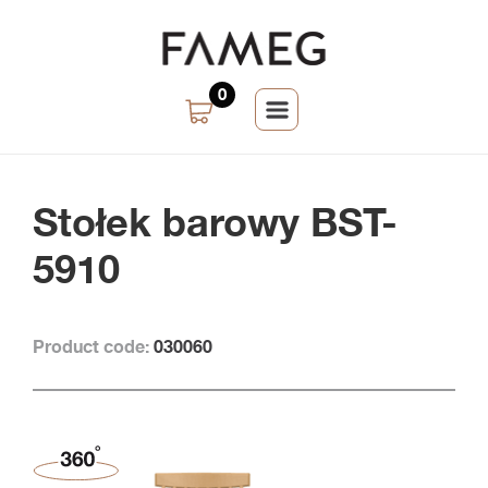
0
Stołek barowy BST-
5910
Product code:
030060