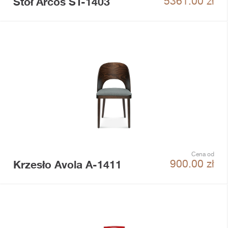
Stół Arcos ST-1403
5361.00
zł
Cena od
Krzesło Avola A-1411
900.00
zł