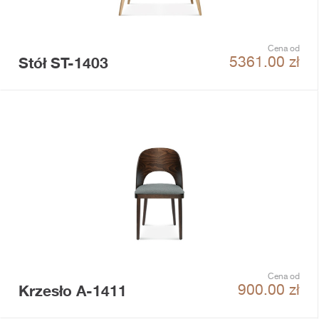
Cena od
Stół ST-1403
5361.00
zł
Cena od
Krzesło A-1411
900.00
zł